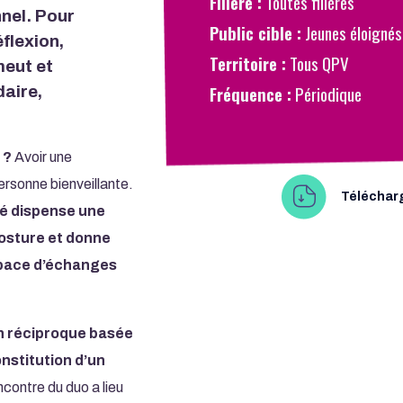
Filière :
Toutes filières
nnel. Pour
Public cible :
Jeunes éloignés 
flexion,
Territoire :
Tous QPV
meut et
Fréquence :
Périodique
aire,
 ?
Avoir une
ersonne bienveillante.
Télécharg
é dispense une
posture et donne
space d’échanges
on réciproque basée
onstitution d’un
ncontre du duo a lieu