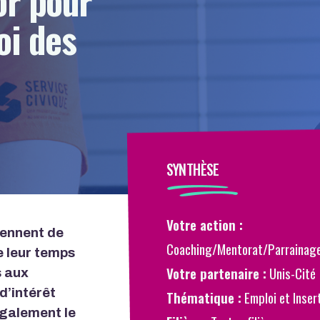
oi des
SYNTHÈSE
Votre action :
iennent de
Coaching/Mentorat/Parrainag
e leur temps
Partenair
Votre partenaire :
Unis-Cité
s aux
d’intérêt
Thématique :
Emploi et Inser
également le