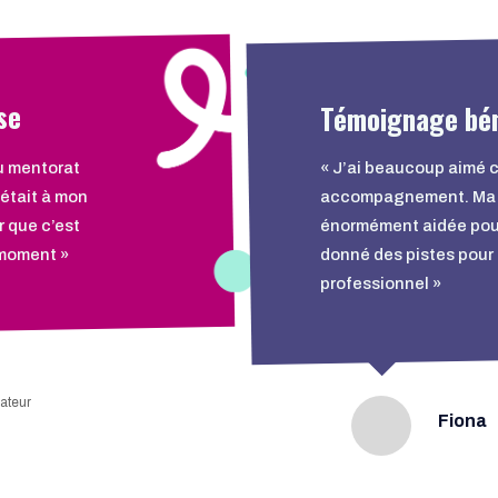
se
u mentorat
« J’ai beaucoup aimé 
’était à mon
accompagnement. Ma 
r que c’est
énormément aidée pou
 moment »
donné des pistes pour
professionnel »
bateur
Fiona