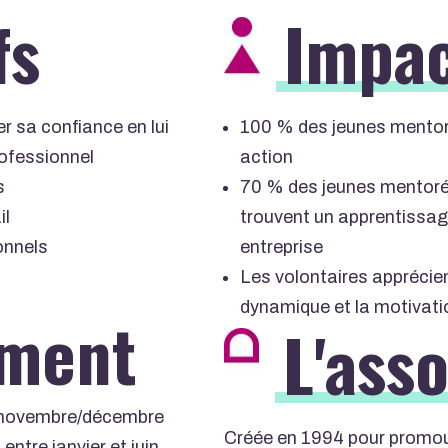
fs
Impa
r sa confiance en lui
100 % des jeunes mento
rofessionnel
action
s
70 % des jeunes mentoré
il
trouvent un apprentissage
onnels
entreprise
Les volontaires apprécien
dynamique et la motivatio
ment
L'ass
n novembre/décembre
Créée en 1994 pour promou
ntre janvier et juin