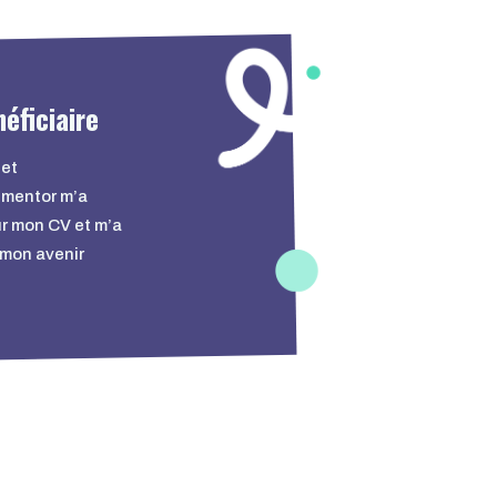
cet
mentor m’a
r mon CV et m’a
 mon avenir