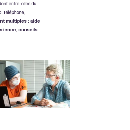
dent entre-elles du
o, téléphone,
nt multiples : aide
érience, conseils
age