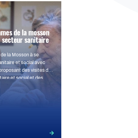
mmes de la mosson
 secteur sanitaire
de la Mosson à se
nitaire et social avec
 proposant des visites de
aire et social et des
fessionnels et les
on