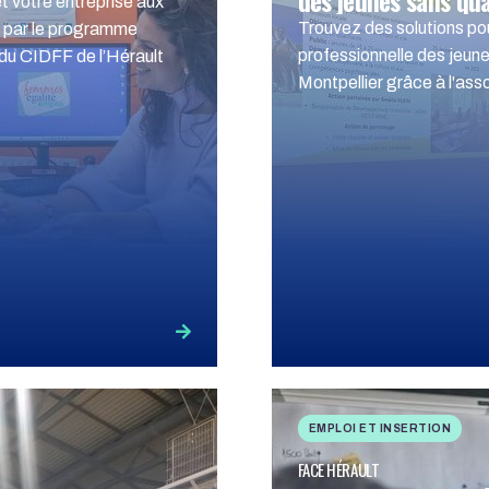
des jeunes sans qua
t votre entreprise aux
Trouvez des solutions pour
par le programme
professionnelle des jeune
du CIDFF de l’Hérault
Montpellier grâce à l'a
EMPLOI ET INSERTION
FACE HÉRAULT