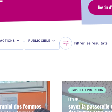
Besoin d
’ACTIONS
PUBLIC CIBLE
Filtrer les résultats
EMPLOI ET INSERTION
UFOLEP
l’emploi des femmes
soyez la passerelle 