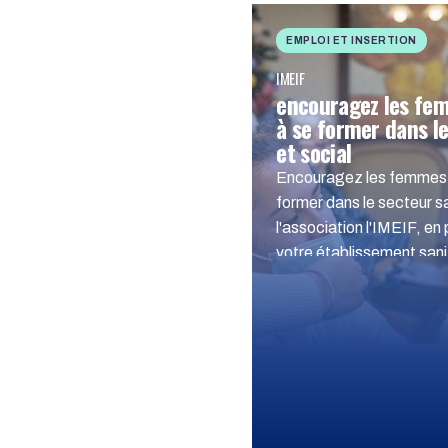
EMPLOI ET INSERTION
IMEIF
encouragez les fe
à se former dans le
et social
Encouragez les femmes 
former dans le secteur sa
l'association l'IMEIF, en
votre établissement sanit
rencontres entre vos pro
stagiaires de l’associati