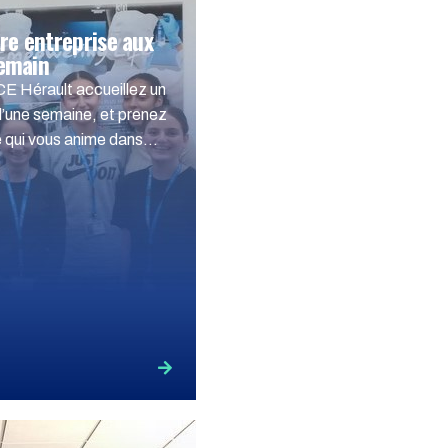
tre entreprise aux
demain
CE Hérault accueillez un
d’une semaine, et prenez
ce qui vous anime dans