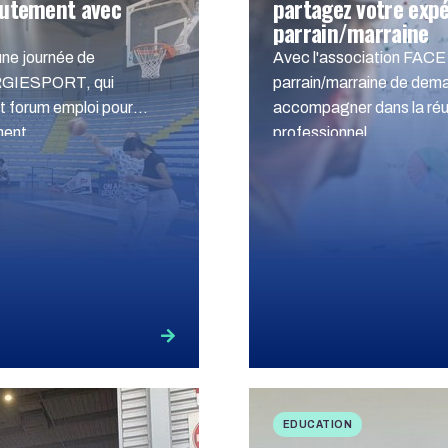
rutement avec
partagez votre exp
parrain/marraine
ne journée de
Avec l'association FACE
RGIESPORT, qui
parrain/marraine de dema
et forum emploi pour
accompagner dans la réus
ment
professionnel
EDUCATION