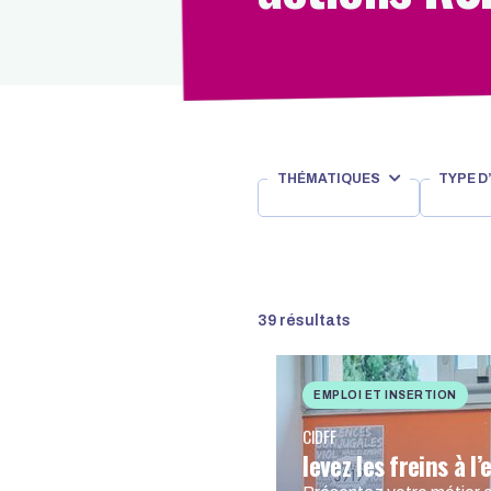
THÉMATIQUES
TYPE D
39 résultats
EMPLOI ET INSERTION
CIDFF
levez les freins à 