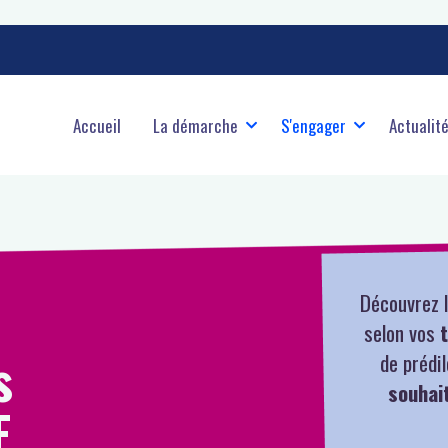
ale
Accueil
La démarche
S'engager
Actualit
Découvrez l
selon vos
s
de prédi
souhait
E