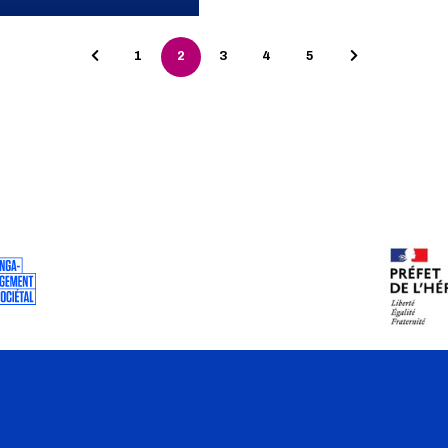
Page précédente
Page suivant
1
2
3
4
5