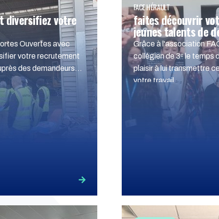
FACE HÉRAULT
t diversifiez votre
faites découvrir vo
jeunes talents de 
ortes Ouvertes avec
Grâce à l'association FA
ifier votre recrutement
collégien de 3ᵉ le temps 
 auprès des demandeurs
plaisir à lui transmettre 
votre travail