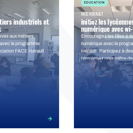
EDUCATION
FACE HÉRAULT
tiers industriels et
initiez les lycéenn
k
numérique avec wi-f
lèves aux métiers
Encouragez les filles à d
s avec le programme
numérique avec le progr
ociation FACE Hérault
Hérault. Participez à des a
témoignez pour naître de