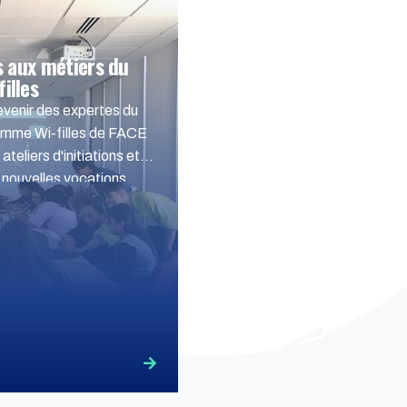
es aux métiers du
illes
evenir des expertes du
amme Wi-filles de FACE
teliers d'initiations et
 nouvelles vocations