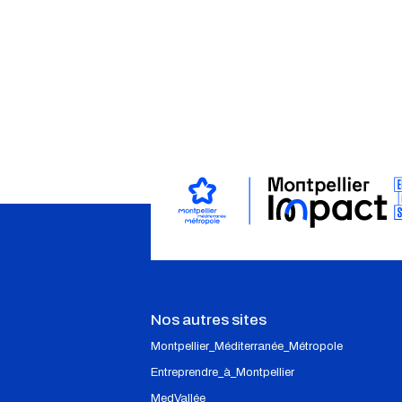
Nos autres sites
Montpellier_Méditerranée_Métropole
Entreprendre_à_Montpellier
MedVallée