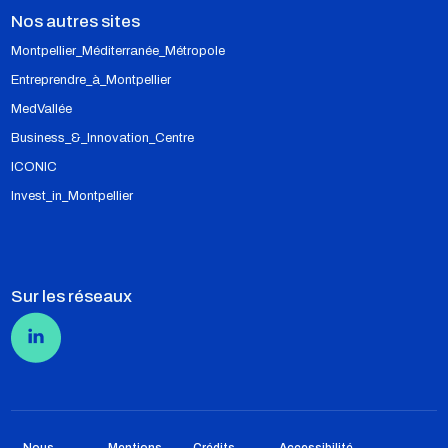
Nos autres sites
Montpellier_Méditerranée_Métropole
Entreprendre_à_Montpellier
MedVallée
Business_&_Innovation_Centre
ICONIC
Invest_in_Montpellier
Sur les réseaux
Pied de page
Nous
Mentions
Crédits
Accessibilité