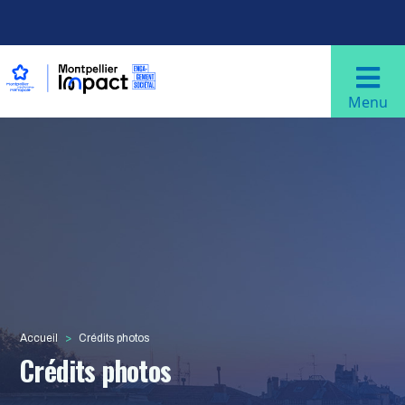
Aller au contenu principal
Navigation principale
Menu
Accueil
Crédits photos
Crédits photos