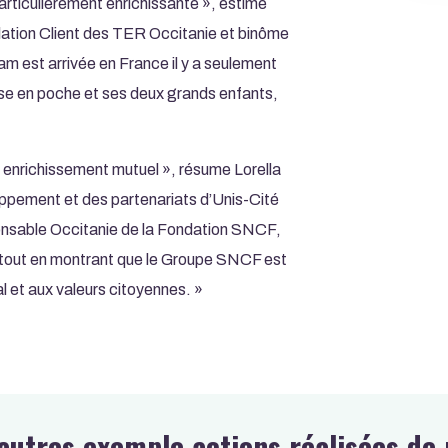
articulièrement enrichissante », estime
lation Client des TER Occitanie et binôme
m est arrivée en France il y a seulement
aise en poche et ses deux grands enfants,
n enrichissement mutuel », résume Lorella
ppement et des partenariats d’Unis-Cité
ponsable Occitanie de la Fondation SNCF,
ns, tout en montrant que le Groupe SNCF est
 et aux valeurs citoyennes. »
autres exemple actions réalisées d