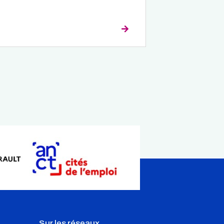
néficient !
Sur les réseaux