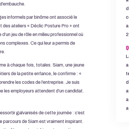
ns d’embauche.
d
c
ges informels par binôme ont associé le
a
t des ateliers « Déclic Posture Pro » ont
2
 d’un jeu de rôle en milieu professionnel où
ons complexes. Ce qui leur a permis de
Q
re.
L
a
mme à chaque fois, totales. Siam, une jeune
t
tiers de la petite enfance, le confirme : «
d
endre les codes de l’entreprise. Je suis
a
ue les employeurs attendent d’un candidat.
a
a
ressortir galvanisés de cette journée : c’est
Le parcours de Siam est vraiment inspirant.