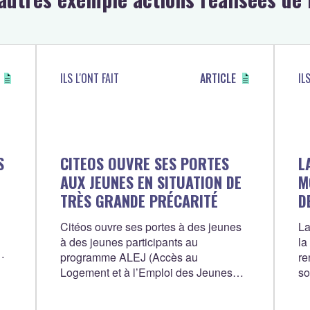
ILS L'ONT FAIT
ARTICLE
IL
S
CITEOS OUVRE SES PORTES
L
AUX JEUNES EN SITUATION DE
M
TRÈS GRANDE PRÉCARITÉ
D
Citéos ouvre ses portes à des jeunes
La
à des jeunes participants au
la
programme ALEJ (Accès au
re
Logement et à l’Emploi des Jeunes
so
via le Service Civique) de
as
l'association Unis-Cité.
Qu