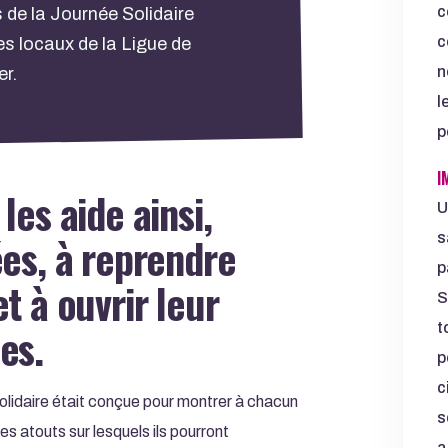
c
rs de la Journée Solidaire
c
s locaux de la Ligue de
n
er.
l
p
I
les aide ainsi,
U
ées, à reprendre
s
p
t à ouvrir leur
S
es.
t
p
c
lidaire était conçue pour montrer à chacun
s
les atouts sur lesquels ils pourront
a