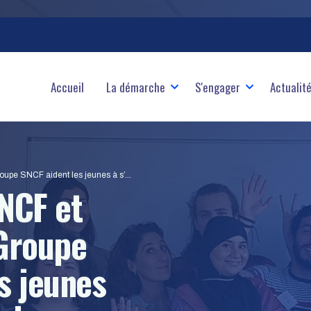
ale
Accueil
La démarche
S'engager
Actualit
nt les jeunes à s’engager sur la bonne voie
NCF et
 Groupe
s jeunes