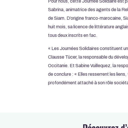
Pour nous, cette Journée Solidaire est p
Sabrina, animatrice des agents de la Re
de Siam. D’origine franco-marocaine, Sia
huit mois, sa licence de littérature angl
tous deux inscrits en fac.
« Les Journées Solidaires constituent u
Clausse Tücer, la responsable du dévelo
Occitanie. Et Sabine Vuillequez, la res
de conclure : « Elles resserrent les lie
profondément attaché à son rôle sociétal
Découvrez d’