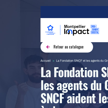
Aller au contenu principal
Navigation princip
Retour au catalogue
Accueil
La Fondation SNCF et les agents du Groupe SNCF aide
La Fondation S
les agents du
SNCF aident le