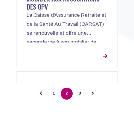
DES QPV
La Caisse d'Assurance Retraite et
de la Santé Au Travail (CARSAT)
se renouvelle et offre une
seconde vie à son mobilier de
bureau : 35 associations
mobilisées auprès des Quartiers
Prioritaires de la Ville en
bénéficient !
Pagination
ARTICLE
ENTREPRENEURIAT
Page précédente
Page suivante
1
2
3
ACCOMPAGNER LE
DÉVELOPPEMENT DE PROJETS
ENTREPRENEURIAUX
La société de production
événementielle Time Is People et