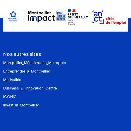
l’association Yeobi ont
accompagné Nasma Parfums
dans la création d’une boutique
éphémère et d’un atelier-
conférence.
Nos autres sites
ARTICLE
EMPLOI ET INSERTION
Montpellier_Méditerranée_Métropole
GCC RECRUTE UNE CHARGÉE DE
Entreprendre_à_Montpellier
RELATION SUR SES CHANTIERS
MedVallée
GCC a recruté une chargée de
Business_&_Innovation_Centre
relations pour faire le lien avec les
ICONIC
résidents des 230 logements
Invest_in_Montpellier
grâce à l'association Coraline.