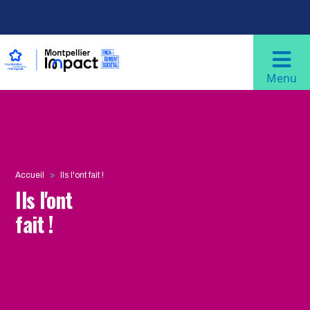
Aller au contenu principal
Navigation principale
Menu
Accueil
Ils l'ont fait !
Ils l'ont
fait !